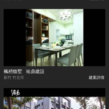
楓枬馥墅
祐鼎建設
新竹 竹北市
建案詳情