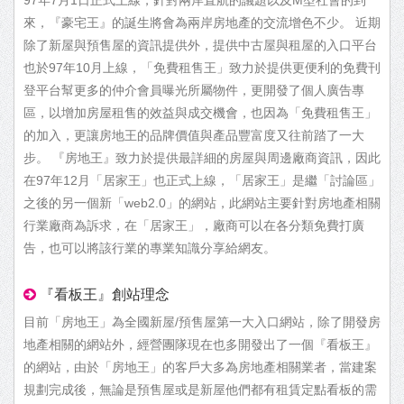
97年7月1日正式上線，針對兩岸直航的議題以及M型社會的到
來，『豪宅王』的誕生將會為兩岸房地產的交流增色不少。 近期
除了新屋與預售屋的資訊提供外，提供中古屋與租屋的入口平台
也於97年10月上線，「免費租售王」致力於提供更便利的免費刊
登平台幫更多的仲介會員曝光所屬物件，更開發了個人廣告專
區，以增加房屋租售的效益與成交機會，也因為「免費租售王」
的加入，更讓房地王的品牌價值與產品豐富度又往前踏了一大
步。 『房地王』致力於提供最詳細的房屋與周邊廠商資訊，因此
在97年12月「居家王」也正式上線，「居家王」是繼「討論區」
之後的另一個新「web2.0」的網站，此網站主要針對房地產相關
行業廠商為訴求，在「居家王」，廠商可以在各分類免費打廣
告，也可以將該行業的專業知識分享給網友。
『看板王』創站理念
目前「房地王」為全國新屋/預售屋第一大入口網站，除了開發房
地產相關的網站外，經營團隊現在也多開發出了一個『看板王』
的網站，由於「房地王」的客戶大多為房地產相關業者，當建案
規劃完成後，無論是預售屋或是新屋他們都有租賃定點看板的需