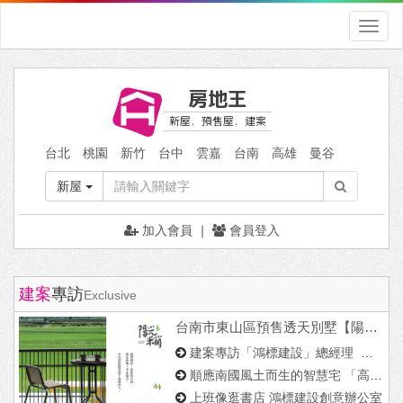
Toggle
naviga
房地王
新屋．預售屋．建案
台北
桃園
新竹
台中
雲嘉
台南
高雄
曼谷
新屋
加入會員
｜
會員登入
建案
專訪
Exclusive
台南市東山區預售透天別墅【陽光米蘭6...
建案專訪「鴻標建設」總經理 陳瀚茗...
順應南國風土而生的智慧宅 「高雄厝」...
上班像逛書店 鴻標建設創意辦公室