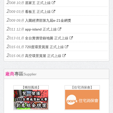
008 10月
居家王
正式上線
009 03月
看板王
正式上線
009 09月
入圍經濟部第九屆e-21金網獎
011 12月
app-island
正式上線
013 01月
全台實價登錄地圖
正式上線
015 01月
720度環景賞屋
正式上線
015 06月
高空環景賞屋
正式上線
廠商
專區
Supplier
【獨領鳳燒】
【住宅消保會】