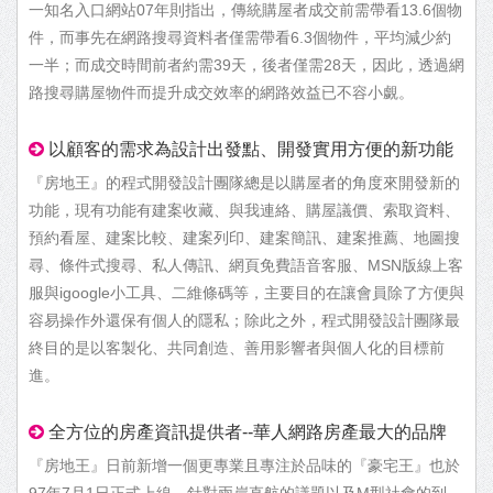
一知名入口網站07年則指出，傳統購屋者成交前需帶看13.6個物
件，而事先在網路搜尋資料者僅需帶看6.3個物件，平均減少約
一半；而成交時間前者約需39天，後者僅需28天，因此，透過網
路搜尋購屋物件而提升成交效率的網路效益已不容小覷。
以顧客的需求為設計出發點、開發實用方便的新功能
『房地王』的程式開發設計團隊總是以購屋者的角度來開發新的
功能，現有功能有建案收藏、與我連絡、購屋議價、索取資料、
預約看屋、建案比較、建案列印、建案簡訊、建案推薦、地圖搜
尋、條件式搜尋、私人傳訊、網頁免費語音客服、MSN版線上客
服與igoogle小工具、二維條碼等，主要目的在讓會員除了方便與
容易操作外還保有個人的隱私；除此之外，程式開發設計團隊最
終目的是以客製化、共同創造、善用影響者與個人化的目標前
進。
全方位的房產資訊提供者--華人網路房產最大的品牌
『房地王』日前新增一個更專業且專注於品味的『豪宅王』也於