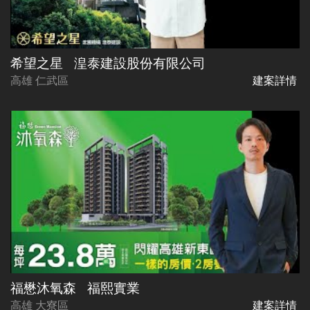
希望之星
湟泰建設股份有限公司
高雄 仁武區
建案詳情
福懋沐氧森
福熙實業
高雄 大寮區
建案詳情