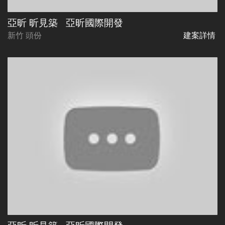
亞昕 昕見築
亞昕國際開發
新竹 頭份
建案詳情