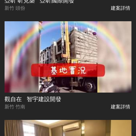
亞昕 昕見築
亞昕國際開發
新竹 頭份
建案詳情
觀自在
智宇建設開發
新竹 竹南
建案詳情