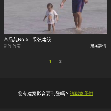
帝品苑No.5
采弦建設
新竹 竹南
建案詳情
1
2
您有建案影音要刊登嗎？
請聯絡我們