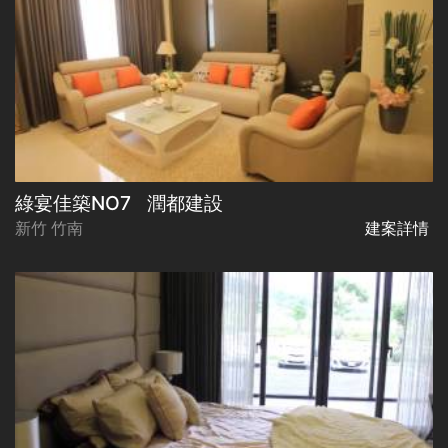
綠宴佳築NO7
潤都建設
新竹 竹南
建案詳情