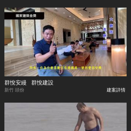
群悅安縵
群悅建設
新竹 頭份
建案詳情