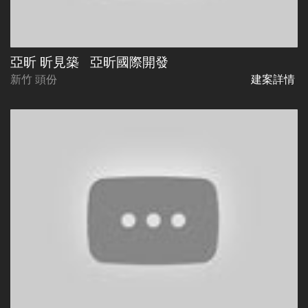
亞昕 昕見築
亞昕國際開發
新竹 頭份
建案詳情